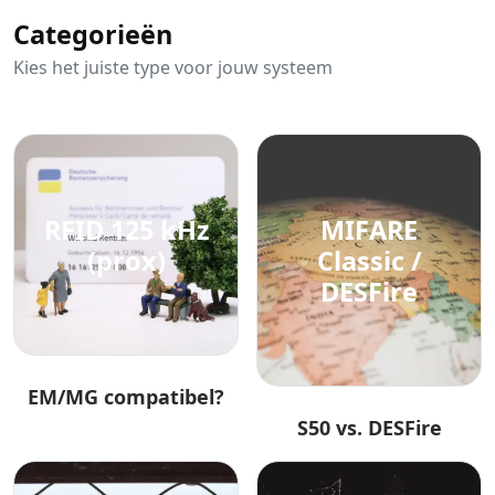
Categorieën
Kies het juiste type voor jouw systeem
RFID 125 kHz
MIFARE
(prox)
Classic /
DESFire
EM/MG compatibel?
S50 vs. DESFire