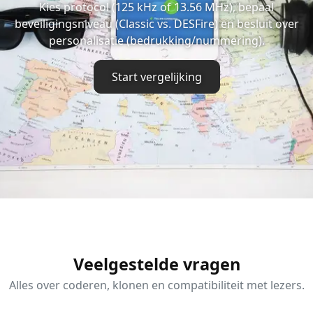
Kies protocol (125 kHz of 13.56 MHz), bepaal
beveiligingsniveau (Classic vs. DESFire) en besluit over
personalisatie (bedrukking/nummering).
Start vergelijking
Veelgestelde vragen
Alles over coderen, klonen en compatibiliteit met lezers.