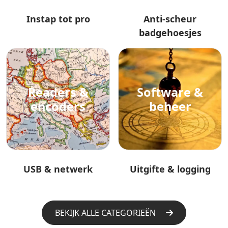
Instap tot pro
Anti‑scheur
badgehoesjes
Readers &
Software &
encoders
beheer
USB & netwerk
Uitgifte & logging
BEKIJK ALLE CATEGORIEËN