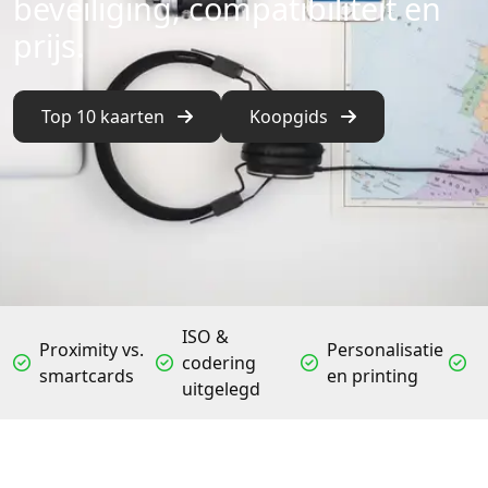
beveiliging, compatibiliteit en
prijs.
Top 10 kaarten
Koopgids
ISO &
Proximity vs.
Personalisatie
codering
smartcards
en printing
uitgelegd