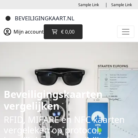
|
Sample Link
Sample Link
Mijn account
€ 0,00
Beveiligingskaarten
vergelijken
RFID, MIFARE en NFC kaarten
vergeleken op protocol,