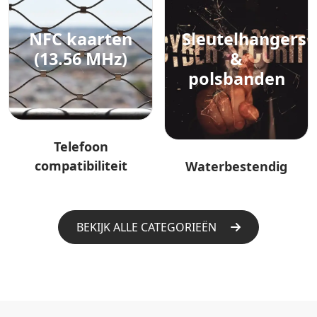
NFC kaarten
Sleutelhangers
(13.56 MHz)
&
polsbanden
Telefoon
compatibiliteit
Waterbestendig
BEKIJK ALLE CATEGORIEËN